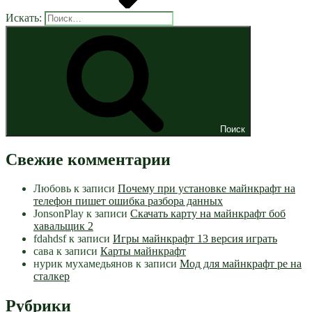
Искать:
Поиск
Свежие комментарии
Любовь
к записи
Почему при установке майнкрафт на
телефон пишет ошибка разбора данных
JonsonPlay
к записи
Скачать карту на майнкрафт боб
хавальщик 2
fdahdsf
к записи
Игры майнкрафт 13 версия играть
сава
к записи
Карты майнкрафт
нурик мухамедьянов
к записи
Мод для майнкрафт pe на
сталкер
Рубрики