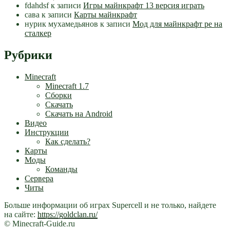
fdahdsf
к записи
Игры майнкрафт 13 версия играть
сава
к записи
Карты майнкрафт
нурик мухамедьянов
к записи
Мод для майнкрафт pe на
сталкер
Рубрики
Minecraft
Minecraft 1.7
Сборки
Скачать
Скачать на Android
Видео
Инструкции
Как сделать?
Карты
Моды
Команды
Сервера
Читы
Больше информации об играх Supercell и не только, найдете
на сайте:
https://goldclan.ru/
© Minecraft-Guide.ru