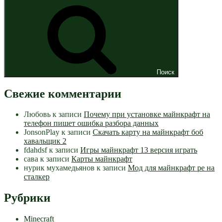
Поиск
Свежие комментарии
Любовь
к записи
Почему при установке майнкрафт на
телефон пишет ошибка разбора данных
JonsonPlay
к записи
Скачать карту на майнкрафт боб
хавальщик 2
fdahdsf
к записи
Игры майнкрафт 13 версия играть
сава
к записи
Карты майнкрафт
нурик мухамедьянов
к записи
Мод для майнкрафт pe на
сталкер
Рубрики
Minecraft