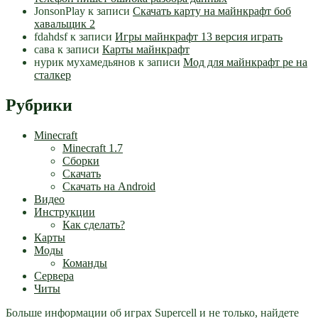
JonsonPlay
к записи
Скачать карту на майнкрафт боб
хавальщик 2
fdahdsf
к записи
Игры майнкрафт 13 версия играть
сава
к записи
Карты майнкрафт
нурик мухамедьянов
к записи
Мод для майнкрафт pe на
сталкер
Рубрики
Minecraft
Minecraft 1.7
Сборки
Скачать
Скачать на Android
Видео
Инструкции
Как сделать?
Карты
Моды
Команды
Сервера
Читы
Больше информации об играх Supercell и не только, найдете