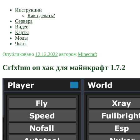
Инструкции
Как сделать?
Сервера
Видео
Карты
Моды
Читы
Опубликовано
12.12.2022
автором
Minecraft
Crfxfnm оп хак для майнкрафт 1.7.2