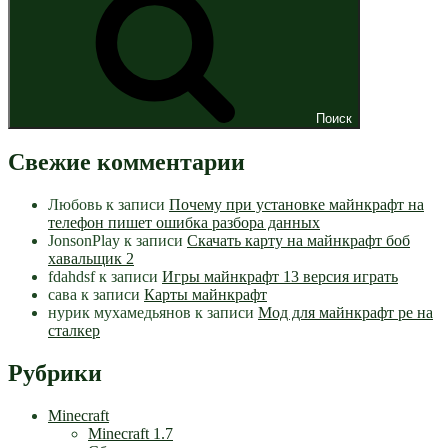
Поиск
Свежие комментарии
Любовь
к записи
Почему при установке майнкрафт на
телефон пишет ошибка разбора данных
JonsonPlay
к записи
Скачать карту на майнкрафт боб
хавальщик 2
fdahdsf
к записи
Игры майнкрафт 13 версия играть
сава
к записи
Карты майнкрафт
нурик мухамедьянов
к записи
Мод для майнкрафт pe на
сталкер
Рубрики
Minecraft
Minecraft 1.7