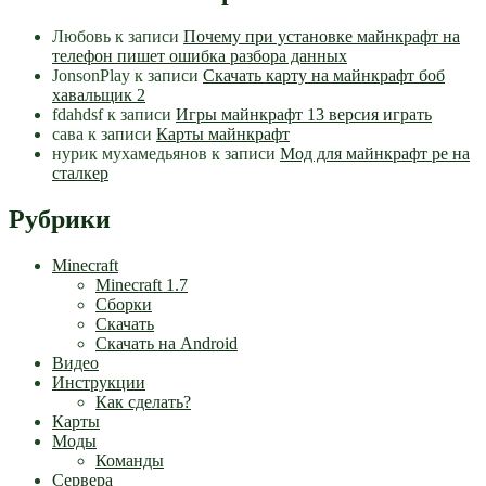
Любовь
к записи
Почему при установке майнкрафт на
телефон пишет ошибка разбора данных
JonsonPlay
к записи
Скачать карту на майнкрафт боб
хавальщик 2
fdahdsf
к записи
Игры майнкрафт 13 версия играть
сава
к записи
Карты майнкрафт
нурик мухамедьянов
к записи
Мод для майнкрафт pe на
сталкер
Рубрики
Minecraft
Minecraft 1.7
Сборки
Скачать
Скачать на Android
Видео
Инструкции
Как сделать?
Карты
Моды
Команды
Сервера