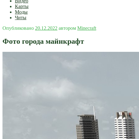
Видео
Карты
Моды
Читы
Опубликовано
20.12.2022
автором
Minecraft
Фото города майнкрафт