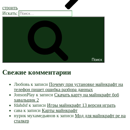
строить
Искать:
Поиск
Свежие комментарии
Любовь
к записи
Почему при установке майнкрафт на
телефон пишет ошибка разбора данных
JonsonPlay
к записи
Скачать карту на майнкрафт боб
хавальщик 2
fdahdsf
к записи
Игры майнкрафт 13 версия играть
сава
к записи
Карты майнкрафт
нурик мухамедьянов
к записи
Мод для майнкрафт pe на
сталкер