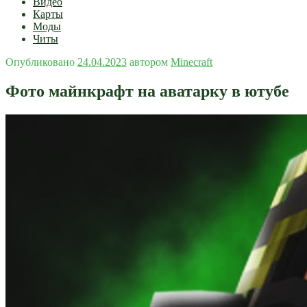
Видео
Карты
Моды
Читы
Опубликовано
24.04.2023
автором
Minecraft
Фото майнкрафт на аватарку в ютубе