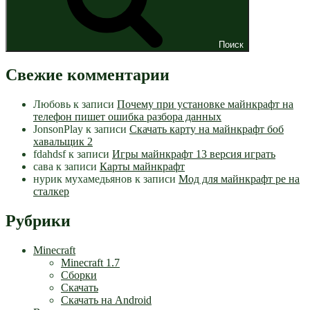
Поиск
Свежие комментарии
Любовь
к записи
Почему при установке майнкрафт на
телефон пишет ошибка разбора данных
JonsonPlay
к записи
Скачать карту на майнкрафт боб
хавальщик 2
fdahdsf
к записи
Игры майнкрафт 13 версия играть
сава
к записи
Карты майнкрафт
нурик мухамедьянов
к записи
Мод для майнкрафт pe на
сталкер
Рубрики
Minecraft
Minecraft 1.7
Сборки
Скачать
Скачать на Android