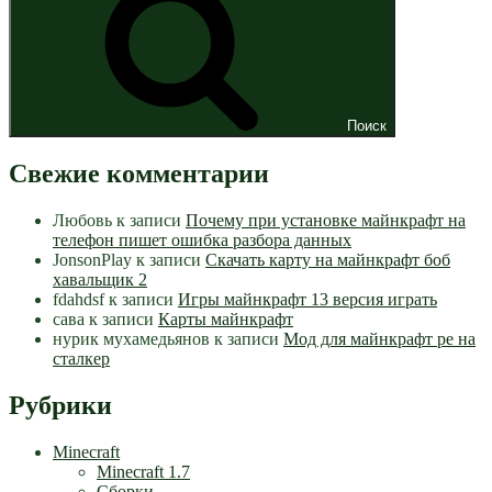
Поиск
Свежие комментарии
Любовь
к записи
Почему при установке майнкрафт на
телефон пишет ошибка разбора данных
JonsonPlay
к записи
Скачать карту на майнкрафт боб
хавальщик 2
fdahdsf
к записи
Игры майнкрафт 13 версия играть
сава
к записи
Карты майнкрафт
нурик мухамедьянов
к записи
Мод для майнкрафт pe на
сталкер
Рубрики
Minecraft
Minecraft 1.7
Сборки