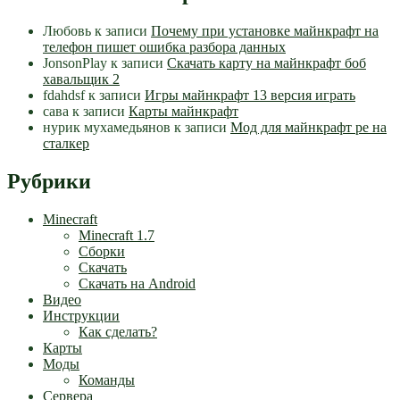
Любовь
к записи
Почему при установке майнкрафт на
телефон пишет ошибка разбора данных
JonsonPlay
к записи
Скачать карту на майнкрафт боб
хавальщик 2
fdahdsf
к записи
Игры майнкрафт 13 версия играть
сава
к записи
Карты майнкрафт
нурик мухамедьянов
к записи
Мод для майнкрафт pe на
сталкер
Рубрики
Minecraft
Minecraft 1.7
Сборки
Скачать
Скачать на Android
Видео
Инструкции
Как сделать?
Карты
Моды
Команды
Сервера