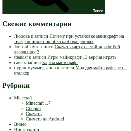
Поиск
Свежие комментарии
Любовь
к записи
Почему при установке майнкрафт на
телефон пишет ошибка разбора данных
JonsonPlay
к записи
Скачать карту на майнкрафт боб
хавальщик 2
fdahdsf
к записи
Игры майнкрафт 13 версия играть
сава
к записи
Карты майнкрафт
нурик мухамедьянов
к записи
Мод для майнкрафт pe на
сталкер
Рубрики
Minecraft
Minecraft 1.7
Сборки
Скачать
Скачать на Android
Видео
Инструкции