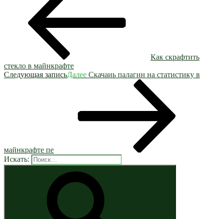
Как скрафтить
стекло в майнкрафте
Следующая запись
Далее
Скачаиь палагин на статистику в
майнкрафте пе
Искать: