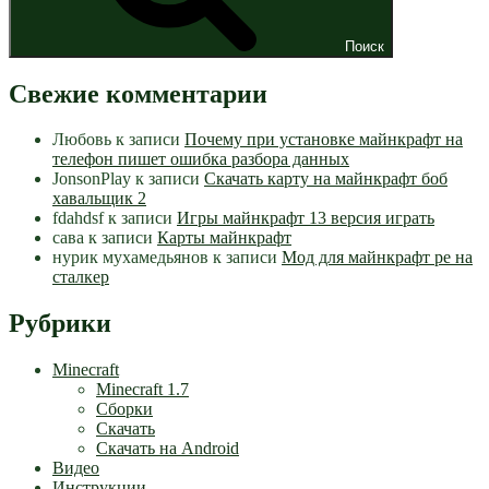
Поиск
Свежие комментарии
Любовь
к записи
Почему при установке майнкрафт на
телефон пишет ошибка разбора данных
JonsonPlay
к записи
Скачать карту на майнкрафт боб
хавальщик 2
fdahdsf
к записи
Игры майнкрафт 13 версия играть
сава
к записи
Карты майнкрафт
нурик мухамедьянов
к записи
Мод для майнкрафт pe на
сталкер
Рубрики
Minecraft
Minecraft 1.7
Сборки
Скачать
Скачать на Android
Видео
Инструкции