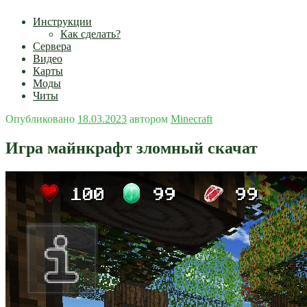
Инструкции
Как сделать?
Сервера
Видео
Карты
Моды
Читы
Опубликовано
18.03.2023
автором
Minecraft
Игра майнкрафт зломный скачат