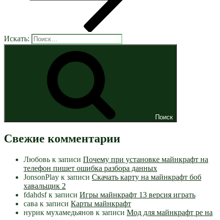
Искать:
Поиск
Свежие комментарии
Любовь
к записи
Почему при установке майнкрафт на
телефон пишет ошибка разбора данных
JonsonPlay
к записи
Скачать карту на майнкрафт боб
хавальщик 2
fdahdsf
к записи
Игры майнкрафт 13 версия играть
сава
к записи
Карты майнкрафт
нурик мухамедьянов
к записи
Мод для майнкрафт pe на