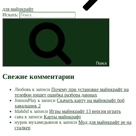
для майнкрафт
Искать:
Поиск
Свежие комментарии
Любовь
к записи
Почему при установке майнкрафт на
телефон пишет ошибка разбора данных
JonsonPlay
к записи
Скачать карту на майнкрафт боб
хавальщик 2
fdahdsf
к записи
Игры майнкрафт 13 версия играть
сава
к записи
Карты майнкрафт
нурик мухамедьянов
к записи
Мод для майнкрафт pe на
сталкер