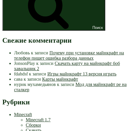
Поиск
Свежие комментарии
Любовь
к записи
Почему при установке майнкрафт на
телефон пишет ошибка разбора данных
JonsonPlay
к записи
Скачать карту на майнкрафт боб
хавальщик 2
fdahdsf
к записи
Игры майнкрафт 13 версия играть
сава
к записи
Карты майнкрафт
нурик мухамедьянов
к записи
Мод для майнкрафт pe на
сталкер
Рубрики
Minecraft
Minecraft 1.7
Сборки
Скачать