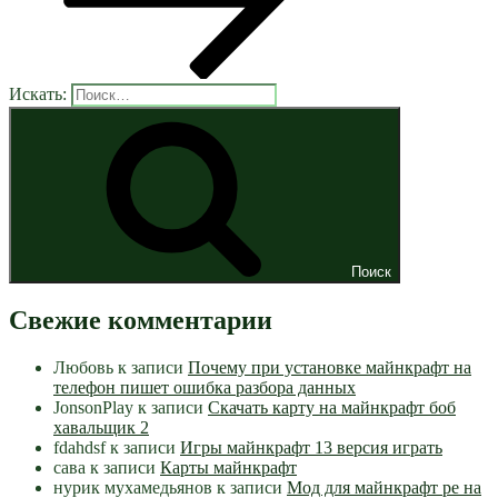
Искать:
Поиск
Свежие комментарии
Любовь
к записи
Почему при установке майнкрафт на
телефон пишет ошибка разбора данных
JonsonPlay
к записи
Скачать карту на майнкрафт боб
хавальщик 2
fdahdsf
к записи
Игры майнкрафт 13 версия играть
сава
к записи
Карты майнкрафт
нурик мухамедьянов
к записи
Мод для майнкрафт pe на