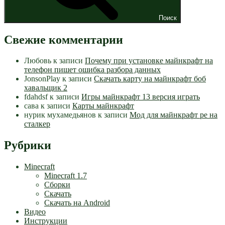
Поиск
Свежие комментарии
Любовь
к записи
Почему при установке майнкрафт на
телефон пишет ошибка разбора данных
JonsonPlay
к записи
Скачать карту на майнкрафт боб
хавальщик 2
fdahdsf
к записи
Игры майнкрафт 13 версия играть
сава
к записи
Карты майнкрафт
нурик мухамедьянов
к записи
Мод для майнкрафт pe на
сталкер
Рубрики
Minecraft
Minecraft 1.7
Сборки
Скачать
Скачать на Android
Видео
Инструкции