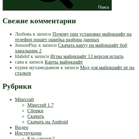
Поиск
Свежие комментарии
Любовь
к записи
Почему при установке майнкрафт на
телефон пишет ошибка разбора данных
JonsonPlay
к записи
Скачать карту на майнкрафт боб
хавальщик 2
fdahdsf
к записи
Игры майнкрафт 13 версия играть
сава
к записи
Карты майнкрафт
нурик мухамедьянов
к записи
Мод для майнкрафт pe на
сталкер
Рубрики
Minecraft
Minecraft 1.7
Сборки
Скачать
Скачать на Android
Видео
Инструкции
Как сделать?