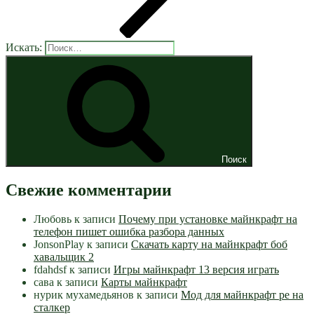
Искать:
Поиск
Свежие комментарии
Любовь
к записи
Почему при установке майнкрафт на
телефон пишет ошибка разбора данных
JonsonPlay
к записи
Скачать карту на майнкрафт боб
хавальщик 2
fdahdsf
к записи
Игры майнкрафт 13 версия играть
сава
к записи
Карты майнкрафт
нурик мухамедьянов
к записи
Мод для майнкрафт pe на
сталкер