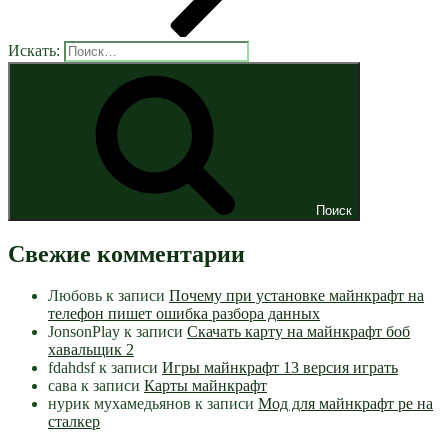
Искать:
Поиск
Свежие комментарии
Любовь
к записи
Почему при установке майнкрафт на
телефон пишет ошибка разбора данных
JonsonPlay
к записи
Скачать карту на майнкрафт боб
хавальщик 2
fdahdsf
к записи
Игры майнкрафт 13 версия играть
сава
к записи
Карты майнкрафт
нурик мухамедьянов
к записи
Мод для майнкрафт pe на
сталкер