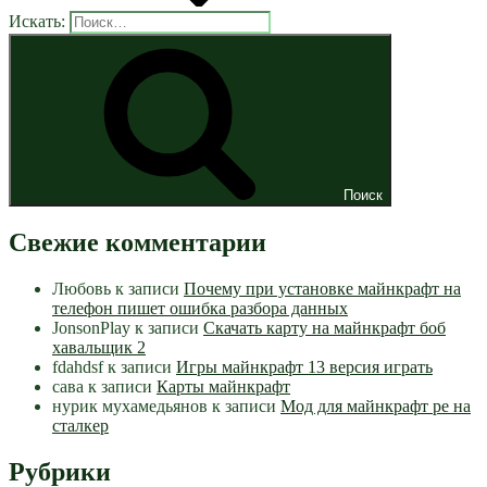
Искать:
Поиск
Свежие комментарии
Любовь
к записи
Почему при установке майнкрафт на
телефон пишет ошибка разбора данных
JonsonPlay
к записи
Скачать карту на майнкрафт боб
хавальщик 2
fdahdsf
к записи
Игры майнкрафт 13 версия играть
сава
к записи
Карты майнкрафт
нурик мухамедьянов
к записи
Мод для майнкрафт pe на
сталкер
Рубрики