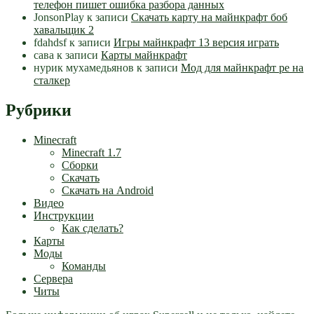
телефон пишет ошибка разбора данных
JonsonPlay
к записи
Скачать карту на майнкрафт боб
хавальщик 2
fdahdsf
к записи
Игры майнкрафт 13 версия играть
сава
к записи
Карты майнкрафт
нурик мухамедьянов
к записи
Мод для майнкрафт pe на
сталкер
Рубрики
Minecraft
Minecraft 1.7
Сборки
Скачать
Скачать на Android
Видео
Инструкции
Как сделать?
Карты
Моды
Команды
Сервера
Читы