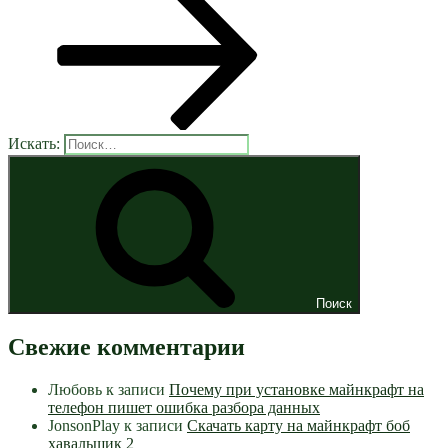
Искать:
Поиск
Свежие комментарии
Любовь
к записи
Почему при установке майнкрафт на
телефон пишет ошибка разбора данных
JonsonPlay
к записи
Скачать карту на майнкрафт боб
хавальщик 2