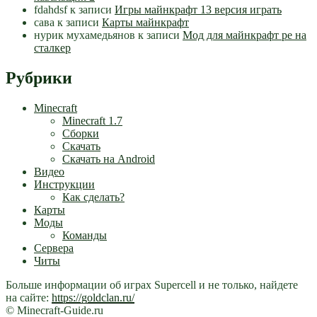
fdahdsf
к записи
Игры майнкрафт 13 версия играть
сава
к записи
Карты майнкрафт
нурик мухамедьянов
к записи
Мод для майнкрафт pe на
сталкер
Рубрики
Minecraft
Minecraft 1.7
Сборки
Скачать
Скачать на Android
Видео
Инструкции
Как сделать?
Карты
Моды
Команды
Сервера
Читы
Больше информации об играх Supercell и не только, найдете
на сайте:
https://goldclan.ru/
© Minecraft-Guide.ru