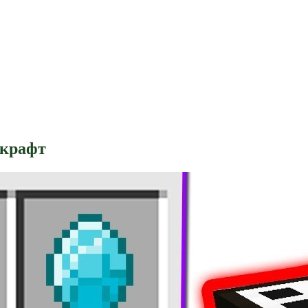
нкрафт