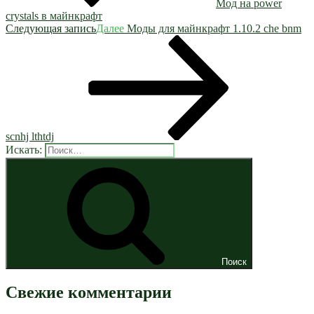
Мод на power
crystals в майнкрафт
Следующая запись
Далее
Моды для майнкрафт 1.10.2 che bnm
scnhj lthtdj
Искать:
Поиск
Свежие комментарии