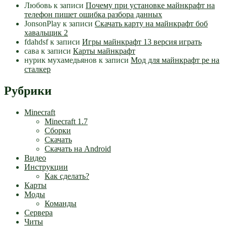
Любовь
к записи
Почему при установке майнкрафт на
телефон пишет ошибка разбора данных
JonsonPlay
к записи
Скачать карту на майнкрафт боб
хавальщик 2
fdahdsf
к записи
Игры майнкрафт 13 версия играть
сава
к записи
Карты майнкрафт
нурик мухамедьянов
к записи
Мод для майнкрафт pe на
сталкер
Рубрики
Minecraft
Minecraft 1.7
Сборки
Скачать
Скачать на Android
Видео
Инструкции
Как сделать?
Карты
Моды
Команды
Сервера
Читы