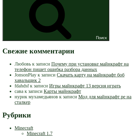
Поиск
Свежие комментарии
Любовь
к записи
Почему при установке майнкрафт на
телефон пишет ошибка разбора данных
JonsonPlay
к записи
Скачать карту на майнкрафт боб
хавальщик 2
fdahdsf
к записи
Игры майнкрафт 13 версия играть
сава
к записи
Карты майнкрафт
нурик мухамедьянов
к записи
Мод для майнкрафт pe на
сталкер
Рубрики
Minecraft
Minecraft 1.7