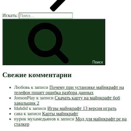
Искать:
Поиск
Свежие комментарии
Любовь
к записи
Почему при установке майнкрафт на
телефон пишет ошибка разбора данных
JonsonPlay
к записи
Скачать карту на майнкрафт боб
хавальщик 2
fdahdsf
к записи
Игры майнкрафт 13 версия играть
сава
к записи
Карты майнкрафт
нурик мухамедьянов
к записи
Мод для майнкрафт pe на
сталкер