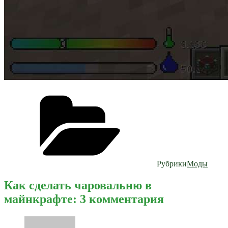
Рубрики
Моды
Как сделать чаровальню в
майнкрафте: 3 комментария