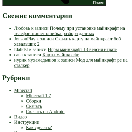
Поиск
Свежие комментарии
Любовь
к записи
Почему при установке майнкрафт на
телефон пишет ошибка разбора данных
JonsonPlay
к записи
Скачать карту на майнкрафт боб
хавальщик 2
fdahdsf
к записи
Игры майнкрафт 13 версия играть
сава
к записи
Карты майнкрафт
нурик мухамедьянов
к записи
Мод для майнкрафт pe на
сталкер
Рубрики
Minecraft
Minecraft 1.7
Сборки
Скачать
Скачать на Android
Видео
Инструкции
Как сделать?