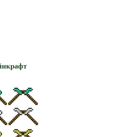
айнкрафт