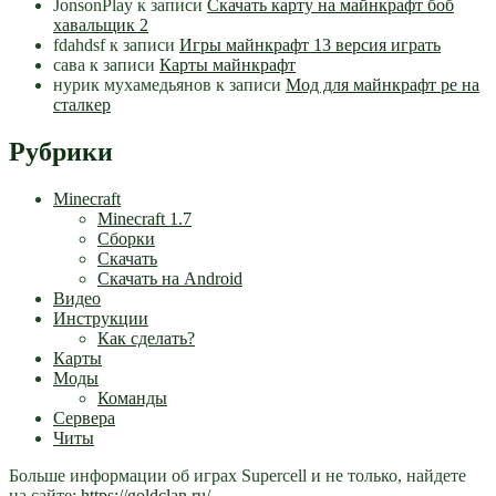
JonsonPlay
к записи
Скачать карту на майнкрафт боб
хавальщик 2
fdahdsf
к записи
Игры майнкрафт 13 версия играть
сава
к записи
Карты майнкрафт
нурик мухамедьянов
к записи
Мод для майнкрафт pe на
сталкер
Рубрики
Minecraft
Minecraft 1.7
Сборки
Скачать
Скачать на Android
Видео
Инструкции
Как сделать?
Карты
Моды
Команды
Сервера
Читы
Больше информации об играх Supercell и не только, найдете
на сайте:
https://goldclan.ru/