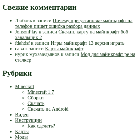
Свежие комментарии
Любовь
к записи
Почему при установке майнкрафт на
телефон пишет ошибка разбора данных
JonsonPlay
к записи
Скачать карту на майнкрафт боб
хавальщик 2
fdahdsf
к записи
Игры майнкрафт 13 версия играть
сава
к записи
Карты майнкрафт
нурик мухамедьянов
к записи
Мод для майнкрафт pe на
сталкер
Рубрики
Minecraft
Minecraft 1.7
Сборки
Скачать
Скачать на Android
Видео
Инструкции
Как сделать?
Карты
Моды