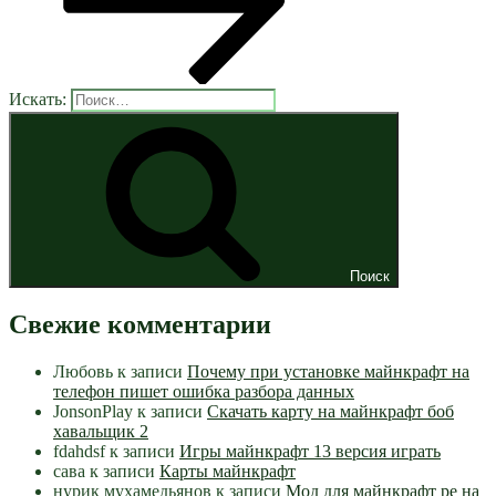
Искать:
Поиск
Свежие комментарии
Любовь
к записи
Почему при установке майнкрафт на
телефон пишет ошибка разбора данных
JonsonPlay
к записи
Скачать карту на майнкрафт боб
хавальщик 2
fdahdsf
к записи
Игры майнкрафт 13 версия играть
сава
к записи
Карты майнкрафт
нурик мухамедьянов
к записи
Мод для майнкрафт pe на