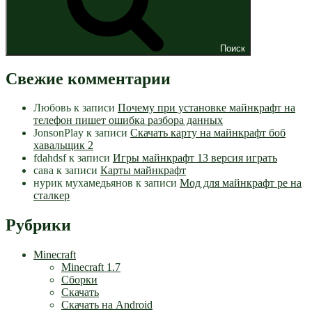
Поиск
Свежие комментарии
Любовь
к записи
Почему при установке майнкрафт на
телефон пишет ошибка разбора данных
JonsonPlay
к записи
Скачать карту на майнкрафт боб
хавальщик 2
fdahdsf
к записи
Игры майнкрафт 13 версия играть
сава
к записи
Карты майнкрафт
нурик мухамедьянов
к записи
Мод для майнкрафт pe на
сталкер
Рубрики
Minecraft
Minecraft 1.7
Сборки
Скачать
Скачать на Android