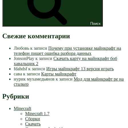
Поиск
Свежие комментарии
Любовь
к записи
Почему при установке майнкрафт на
телефон пишет ошибка разбора данных
JonsonPlay
к записи
Скачать карту на майнкрафт боб
хавальщик 2
fdahdsf
к записи
Игры майнкрафт 13 версия играть
сава
к записи
Карты майнкрафт
нурик мухамедьянов
к записи
Мод для майнкрафт pe на
сталкер
Рубрики
Minecraft
Minecraft 1.7
Сборки
Скачать