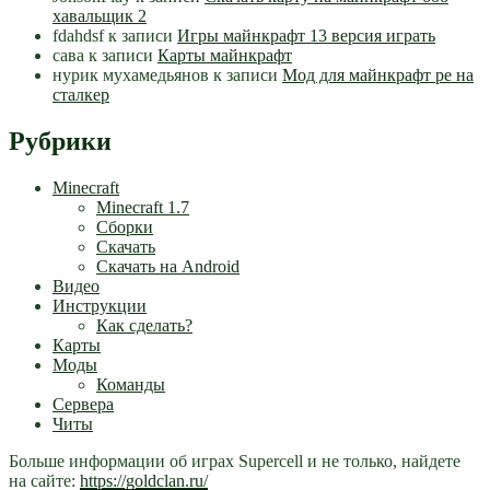
хавальщик 2
fdahdsf
к записи
Игры майнкрафт 13 версия играть
сава
к записи
Карты майнкрафт
нурик мухамедьянов
к записи
Мод для майнкрафт pe на
сталкер
Рубрики
Minecraft
Minecraft 1.7
Сборки
Скачать
Скачать на Android
Видео
Инструкции
Как сделать?
Карты
Моды
Команды
Сервера
Читы
Больше информации об играх Supercell и не только, найдете
на сайте:
https://goldclan.ru/