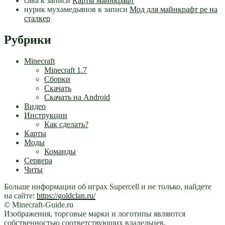
сава
к записи
Карты майнкрафт
нурик мухамедьянов
к записи
Мод для майнкрафт pe на
сталкер
Рубрики
Minecraft
Minecraft 1.7
Сборки
Скачать
Скачать на Android
Видео
Инструкции
Как сделать?
Карты
Моды
Команды
Сервера
Читы
Больше информации об играх Supercell и не только, найдете
на сайте:
https://goldclan.ru/
© Minecraft-Guide.ru
Изображения, торговые марки и логотипы являются
собственностью соответствующих владельцев.