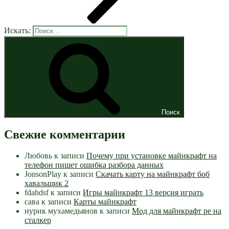
Искать:
Поиск
Свежие комментарии
Любовь
к записи
Почему при установке майнкрафт на
телефон пишет ошибка разбора данных
JonsonPlay
к записи
Скачать карту на майнкрафт боб
хавальщик 2
fdahdsf
к записи
Игры майнкрафт 13 версия играть
сава
к записи
Карты майнкрафт
нурик мухамедьянов
к записи
Мод для майнкрафт pe на
сталкер