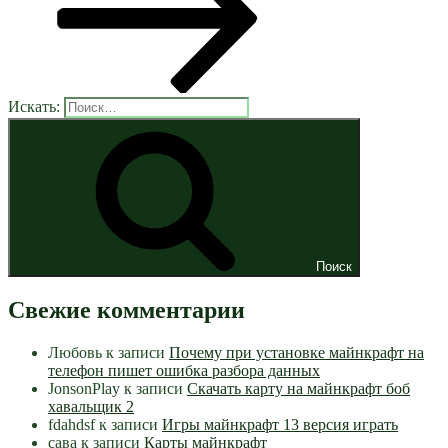
Искать:
Поиск
Свежие комментарии
Любовь
к записи
Почему при установке майнкрафт на
телефон пишет ошибка разбора данных
JonsonPlay
к записи
Скачать карту на майнкрафт боб
хавальщик 2
fdahdsf
к записи
Игры майнкрафт 13 версия играть
сава
к записи
Карты майнкрафт