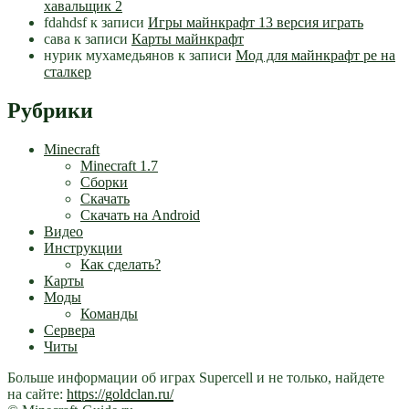
хавальщик 2
fdahdsf
к записи
Игры майнкрафт 13 версия играть
сава
к записи
Карты майнкрафт
нурик мухамедьянов
к записи
Мод для майнкрафт pe на
сталкер
Рубрики
Minecraft
Minecraft 1.7
Сборки
Скачать
Скачать на Android
Видео
Инструкции
Как сделать?
Карты
Моды
Команды
Сервера
Читы
Больше информации об играх Supercell и не только, найдете
на сайте:
https://goldclan.ru/