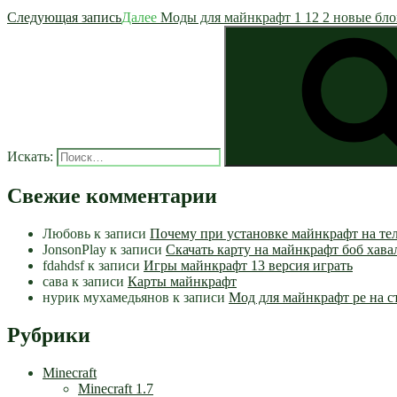
Следующая запись
Далее
Моды для майнкрафт 1 12 2 новые бло
Искать:
Свежие комментарии
Любовь
к записи
Почему при установке майнкрафт на те
JonsonPlay
к записи
Скачать карту на майнкрафт боб хава
fdahdsf
к записи
Игры майнкрафт 13 версия играть
сава
к записи
Карты майнкрафт
нурик мухамедьянов
к записи
Мод для майнкрафт pe на с
Рубрики
Minecraft
Minecraft 1.7