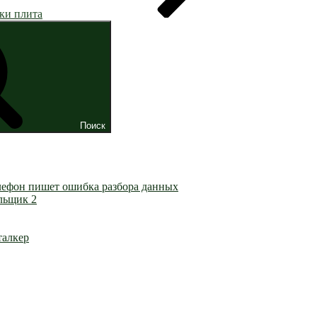
ки плита
Поиск
лефон пишет ошибка разбора данных
льщик 2
талкер