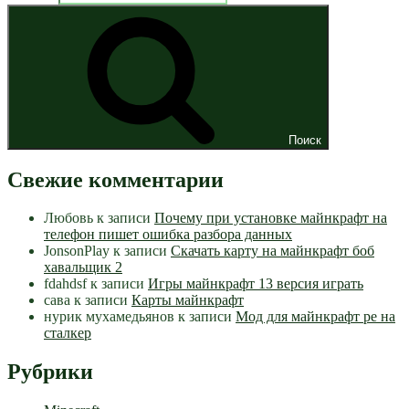
Поиск
Свежие комментарии
Любовь
к записи
Почему при установке майнкрафт на
телефон пишет ошибка разбора данных
JonsonPlay
к записи
Скачать карту на майнкрафт боб
хавальщик 2
fdahdsf
к записи
Игры майнкрафт 13 версия играть
сава
к записи
Карты майнкрафт
нурик мухамедьянов
к записи
Мод для майнкрафт pe на
сталкер
Рубрики