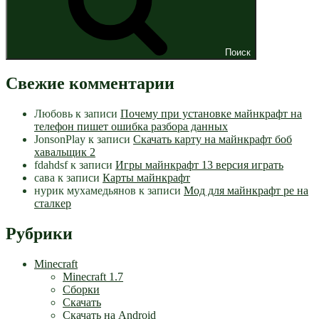
Поиск
Свежие комментарии
Любовь
к записи
Почему при установке майнкрафт на
телефон пишет ошибка разбора данных
JonsonPlay
к записи
Скачать карту на майнкрафт боб
хавальщик 2
fdahdsf
к записи
Игры майнкрафт 13 версия играть
сава
к записи
Карты майнкрафт
нурик мухамедьянов
к записи
Мод для майнкрафт pe на
сталкер
Рубрики
Minecraft
Minecraft 1.7
Сборки
Скачать
Скачать на Android