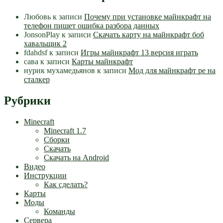
Любовь
к записи
Почему при установке майнкрафт на
телефон пишет ошибка разбора данных
JonsonPlay
к записи
Скачать карту на майнкрафт боб
хавальщик 2
fdahdsf
к записи
Игры майнкрафт 13 версия играть
сава
к записи
Карты майнкрафт
нурик мухамедьянов
к записи
Мод для майнкрафт pe на
сталкер
Рубрики
Minecraft
Minecraft 1.7
Сборки
Скачать
Скачать на Android
Видео
Инструкции
Как сделать?
Карты
Моды
Команды
Сервера