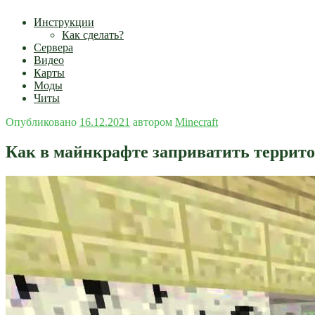
Инструкции
Как сделать?
Сервера
Видео
Карты
Моды
Читы
Опубликовано
16.12.2021
автором
Minecraft
Как в майнкрафте заприватить террит