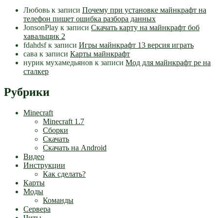
Любовь
к записи
Почему при установке майнкрафт на
телефон пишет ошибка разбора данных
JonsonPlay
к записи
Скачать карту на майнкрафт боб
хавальщик 2
fdahdsf
к записи
Игры майнкрафт 13 версия играть
сава
к записи
Карты майнкрафт
нурик мухамедьянов
к записи
Мод для майнкрафт pe на
сталкер
Рубрики
Minecraft
Minecraft 1.7
Сборки
Скачать
Скачать на Android
Видео
Инструкции
Как сделать?
Карты
Моды
Команды
Сервера
Читы