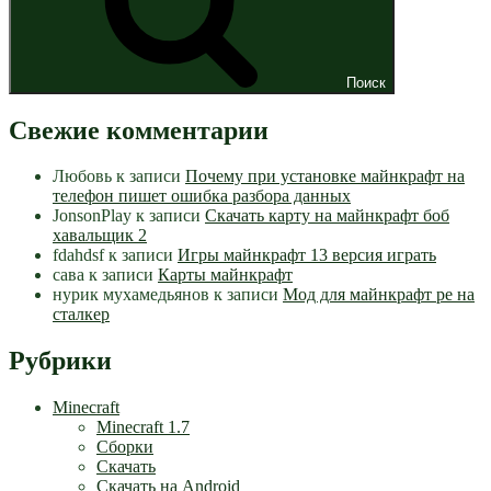
Поиск
Свежие комментарии
Любовь
к записи
Почему при установке майнкрафт на
телефон пишет ошибка разбора данных
JonsonPlay
к записи
Скачать карту на майнкрафт боб
хавальщик 2
fdahdsf
к записи
Игры майнкрафт 13 версия играть
сава
к записи
Карты майнкрафт
нурик мухамедьянов
к записи
Мод для майнкрафт pe на
сталкер
Рубрики
Minecraft
Minecraft 1.7
Сборки
Скачать
Скачать на Android