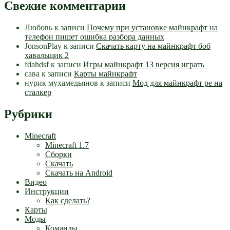
Свежие комментарии
Любовь
к записи
Почему при установке майнкрафт на
телефон пишет ошибка разбора данных
JonsonPlay
к записи
Скачать карту на майнкрафт боб
хавальщик 2
fdahdsf
к записи
Игры майнкрафт 13 версия играть
сава
к записи
Карты майнкрафт
нурик мухамедьянов
к записи
Мод для майнкрафт pe на
сталкер
Рубрики
Minecraft
Minecraft 1.7
Сборки
Скачать
Скачать на Android
Видео
Инструкции
Как сделать?
Карты
Моды
Команды